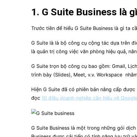
1. G Suite Business là g
Trước tiên để hiểu G Suite Business là gì ta c
G Suite là
là bộ công cụ cộng tác dựa trên 
là
quản trị công việc văn phòng hiệu quả, nân
G Suite trọn bộ công cụ bao gồm:
Gmail, Lịch
trình bày (Slides), Meet, v.v.
Workspace nhằm đ
Hiện G Suite đã có phiên bản nâng cấp được 
đọc
10 điều doanh nghiệp cần hiểu về Goog
G Suite Business là một trong những gói dịch
Business được
cải tiến có tính năng lưu trữ v