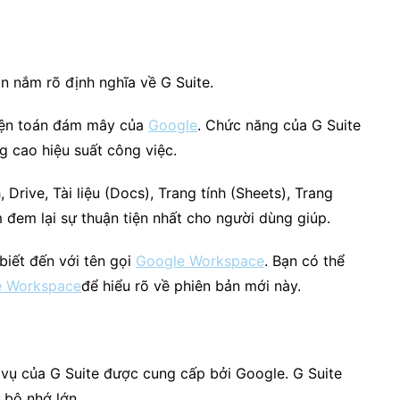
ì
ần nắm rõ định nghĩa về G Suite.
điện toán đám mây của
Google
. Chức năng của G Suite
g cao hiệu suất công việc.
, Drive, Tài liệu (Docs), Trang tính (Sheets), Trang
em lại sự thuận tiện nhất cho người dùng giúp.
biết đến với tên gọi
Google Workspace
. Bạn có thể
le Workspace
để hiểu rõ về phiên bản mới này.
 vụ của G Suite được cung cấp bởi Google. G Suite
à bộ nhớ lớn.