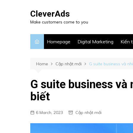
CleverAds
Make customers come to you
Homepage
Digital Marketing
Kiến 
Home
Cập nhật mới
G suite business và nh
G suite business và
biết
6 March, 2023
Cập nhật mới