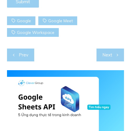
Google
Google Meet
Google Workspace
Post
Prev
Next
navigation