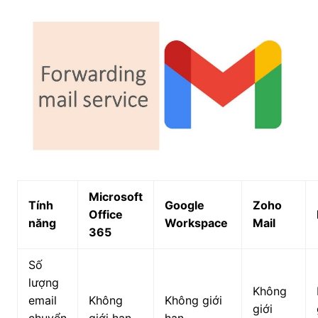
Microsoft
Tính
Google
Zoho
Office
năng
Workspace
Mail
365
Số
lượng
Không
email
Không
Không giới
giới
chuyển
giới hạn
hạn