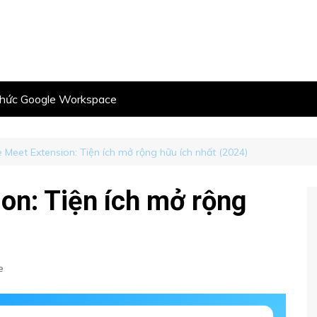
thức Google Workspace
 Meet Extension: Tiện ích mở rộng hữu ích nhất (2024)
on: Tiện ích mở rộng
e