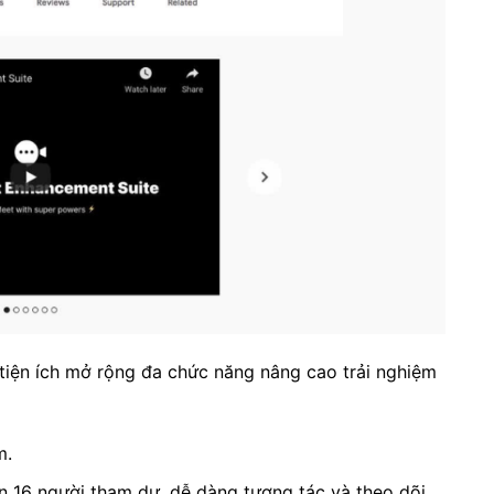
tiện ích mở rộng đa chức năng nâng cao trải nghiệm
m.
n 16 người tham dự, dễ dàng tương tác và theo dõi.