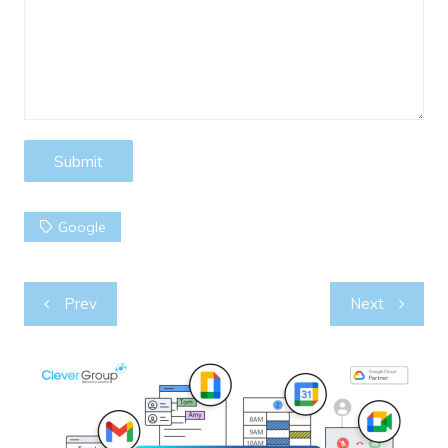
Google
Post
Prev
Next
navigation